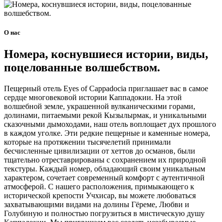
О нас
Номера, коснувшиеся истории, виды,
поцелованные волшебством.
Пещерный отель Eyes of Cappadocia приглашает вас в самое
сердце многовековой истории Каппадокии. На этой
волшебной земле, украшенной вулканическими горами,
долинами, питаемыми рекой Кызылырмак, и уникальными
сказочными дымоходами, наш отель воплощает дух прошлого
в каждом уголке. Эти редкие пещерные и каменные номера,
которые на протяжении тысячелетий принимали
бесчисленные цивилизации от хеттов до османов, были
тщательно отреставрированы с сохранением их природной
текстуры. Каждый номер, обладающий своим уникальным
характером, сочетает современный комфорт с аутентичной
атмосферой. С нашего расположения, примыкающего к
исторической крепости Учхисар, вы можете любоваться
захватывающими видами на долины Гёреме, Любви и
Голубиную и полностью погрузиться в мистическую душу