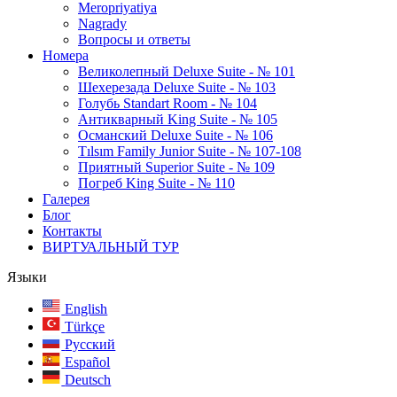
Meropriyatiya
Nagrady
Вопросы и ответы
Номера
Великолепный Deluxe Suite - № 101
Шехерезада Deluxe Suite - № 103
Голубь Standart Room - № 104
Антикварный King Suite - № 105
Османский Deluxe Suite - № 106
Tılsım Family Junior Suite - № 107-108
Приятный Superior Suite - № 109
Погреб King Suite - № 110
Галерея
Блог
Контакты
ВИРТУАЛЬНЫЙ ТУР
Языки
English
Türkçe
Русский
Español
Deutsch